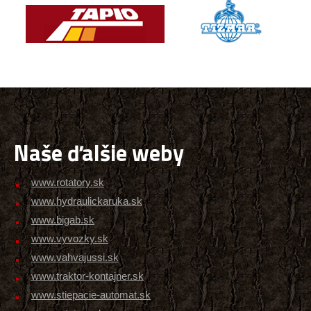
Naše ďalšie weby
www.rotatory.sk
www.hydraulickaruka.sk
www.bigab.sk
www.vyvozky.sk
www.vahvajussi.sk
www.traktor-kontajner.sk
www.stiepacie-automat.sk