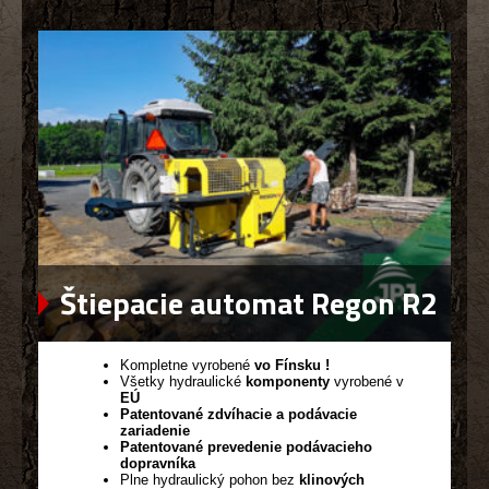
Štiepacie automat Regon R2
Kompletne vyrobené
vo Fínsku !
Všetky hydraulické
komponenty
vyrobené v
EÚ
Patentované zdvíhacie a podávacie
zariadenie
Patentované prevedenie podávacieho
dopravníka
Plne hydraulický pohon bez
klinových