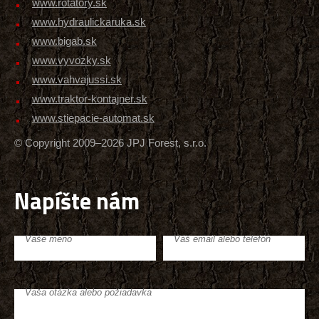
www.rotatory.sk
www.hydraulickaruka.sk
www.bigab.sk
www.vyvozky.sk
www.vahvajussi.sk
www.traktor-kontajner.sk
www.stiepacie-automat.sk
© Copyright 2009–2026 JPJ Forest, s.r.o.
Napíšte nám
Vaše meno
Váš email alebo telefón
Vaša otázka alebo požiadavka