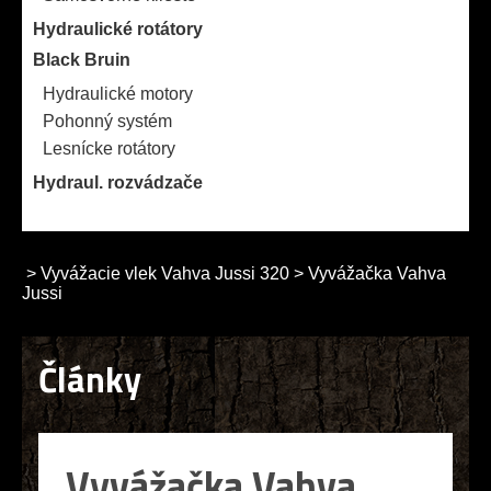
Hydraulické rotátory
Black Bruin
Hydraulické motory
Pohonný systém
Lesnícke rotátory
Hydraul. rozvádzače
>
Vyvážacie vlek Vahva Jussi 320
>
Vyvážačka Vahva
Jussi
Články
Vyvážačka Vahva