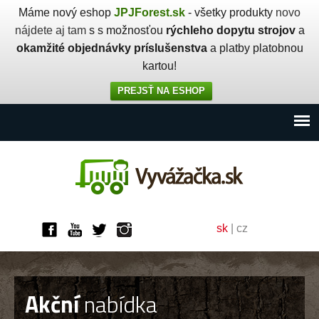
Máme nový eshop
JPJForest.sk
- všetky produkty
novo
nájdete aj tam
s s možnosťou
rýchleho dopytu strojov
a
okamžité objednávky príslušenstva
a platby platobnou
kartou!
PREJSŤ NA ESHOP
sk
|
cz
Akční
nabídka