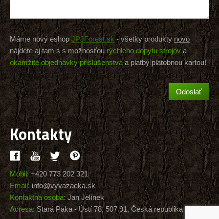
Máme nový eshop
JPJForest.sk
- všetky produkty
novo
nájdete aj tam
s s možnosťou
rýchleho dopytu strojov
a
okamžité objednávky príslušenstva
a platby platobnou kartou!
Kontakty
Mobil:
+420 773 202 321
Email:
info@vyvazacka.sk
Kontaktná osoba:
Jan Jelínek
Adresa:
Stará Paka - Ústí 78, 507 91, Česká republika