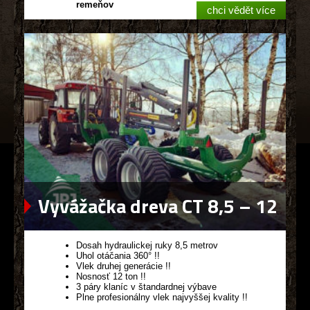
remeňov
chci vědět více
Vyvážačka dreva CT 8,5 – 12
G2
Dosah hydraulickej ruky 8,5 metrov
Uhol otáčania 360° !!
Vlek druhej generácie !!
Nosnosť 12 ton !!
3 páry klaníc v štandardnej výbave
Plne profesionálny vlek najvyššej kvality !!