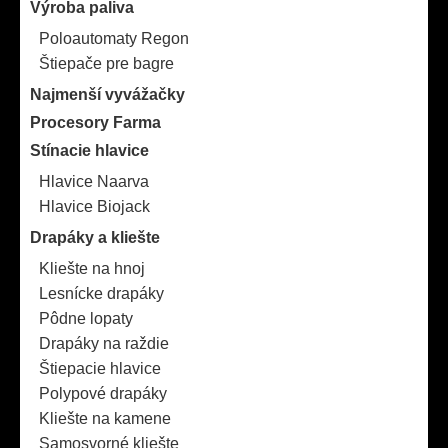
Výroba paliva
Poloautomaty Regon
Štiepače pre bagre
Najmenší vyvážačky
Procesory Farma
Stínacie hlavice
Hlavice Naarva
Hlavice Biojack
Drapáky a kliešte
Kliešte na hnoj
Lesnícke drapáky
Pôdne lopaty
Drapáky na raždie
Štiepacie hlavice
Polypové drapáky
Kliešte na kamene
Samosvorné kliešte