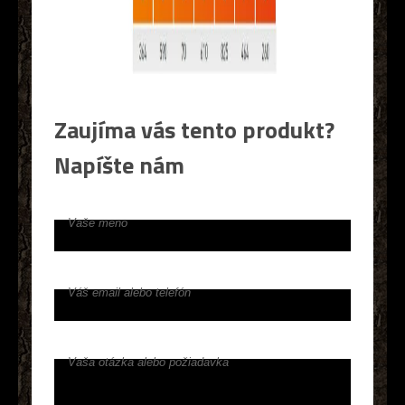
Zaujíma vás tento produkt?
Napíšte nám
Vaše meno
Váš email alebo telefón
Vaša otázka alebo požiadavka