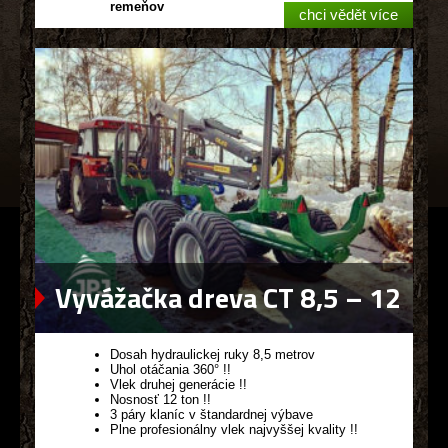
remeňov
chci vědět více
Vyvážačka dreva CT 8,5 – 12
G2
Dosah hydraulickej ruky 8,5 metrov
Uhol otáčania 360° !!
Vlek druhej generácie !!
Nosnosť 12 ton !!
3 páry klaníc v štandardnej výbave
Plne profesionálny vlek najvyššej kvality !!