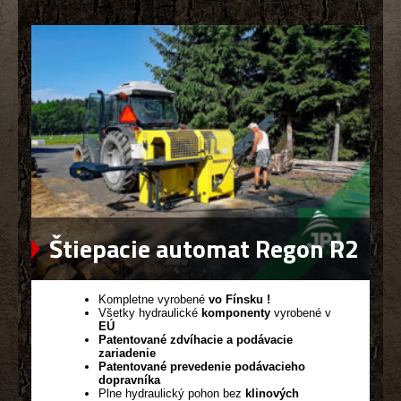
Štiepacie automat Regon R2
Kompletne vyrobené
vo Fínsku !
Všetky hydraulické
komponenty
vyrobené v
EÚ
Patentované zdvíhacie a podávacie
zariadenie
Patentované prevedenie podávacieho
dopravníka
Plne hydraulický pohon bez
klinových