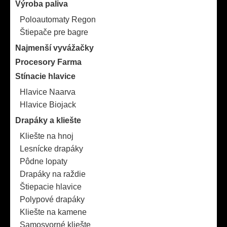
Výroba paliva
Poloautomaty Regon
Štiepače pre bagre
Najmenší vyvážačky
Procesory Farma
Stínacie hlavice
Hlavice Naarva
Hlavice Biojack
Drapáky a kliešte
Kliešte na hnoj
Lesnícke drapáky
Pôdne lopaty
Drapáky na raždie
Štiepacie hlavice
Polypové drapáky
Kliešte na kamene
Samosvorné kliešte