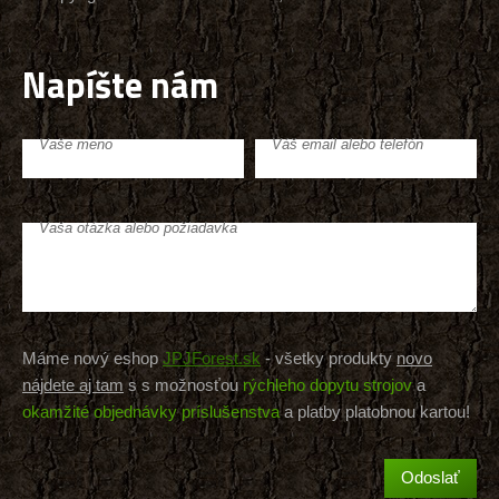
Napíšte nám
Vaše meno
Váš email alebo telefón
Vaša otázka alebo požiadavka
Máme nový eshop
JPJForest.sk
- všetky produkty
novo
nájdete aj tam
s s možnosťou
rýchleho dopytu strojov
a
okamžité objednávky príslušenstva
a platby platobnou kartou!