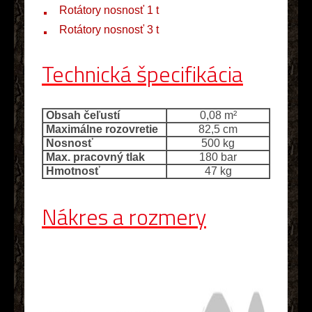
Rotátory nosnosť 1 t
Rotátory nosnosť 3 t
Technická špecifikácia
Obsah čeľustí
0,08 m²
Maximálne rozovretie
82,5 cm
Nosnosť
500 kg
Max. pracovný tlak
180 bar
Hmotnosť
47 kg
Nákres a rozmery