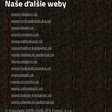
Naše ďalšie weby
www.rotatory.sk
www.hydraulickaruka.sk
www.bigab.sk
www.vyvozky.sk
www.vahvajussi.sk
www.traktor-kontajner.sk
www.stiepacie-automat.sk
www.rotatory.sk
www.hydraulickaruka.sk
www.bigab.sk
www.vyvozky.sk
www.vahvajussi.sk
www.traktor-kontajner.sk
www.stiepacie-automat.sk
© Copyright 2009–2026 JPJ Forest, s.r.o.