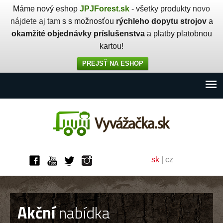
Máme nový eshop
JPJForest.sk
- všetky produkty
novo
nájdete aj tam
s s možnosťou
rýchleho dopytu strojov
a
okamžité objednávky príslušenstva
a platby platobnou
kartou!
PREJSŤ NA ESHOP
sk
|
cz
Akční
nabídka