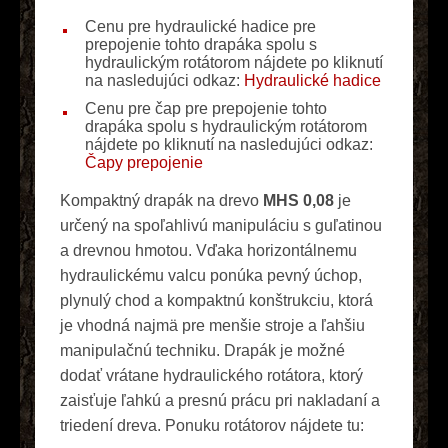
Cenu pre hydraulické hadice pre
prepojenie tohto drapáka spolu s
hydraulickým rotátorom nájdete po kliknutí
na nasledujúci odkaz:
Hydraulické hadice
Cenu pre čap pre prepojenie tohto
drapáka spolu s hydraulickým rotátorom
nájdete po kliknutí na nasledujúci odkaz:
Čapy prepojenie
Kompaktný drapák na drevo
MHS 0,08
je
určený na spoľahlivú manipuláciu s guľatinou
a drevnou hmotou. Vďaka horizontálnemu
hydraulickému valcu ponúka pevný úchop,
plynulý chod a kompaktnú konštrukciu, ktorá
je vhodná najmä pre menšie stroje a ľahšiu
manipulačnú techniku. Drapák je možné
dodať vrátane hydraulického rotátora, ktorý
zaisťuje ľahkú a presnú prácu pri nakladaní a
triedení dreva. Ponuku rotátorov nájdete tu: