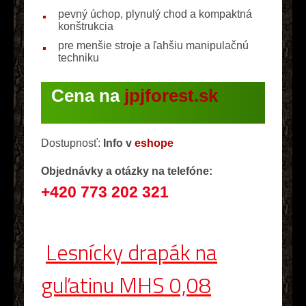
pevný úchop, plynulý chod a kompaktná
konštrukcia
pre menšie stroje a ľahšiu manipulačnú
techniku
Cena na
jpjforest.sk
Dostupnosť:
Info v
eshope
Objednávky a otázky na telefóne:
+420 773 202 321
Lesnícky drapák na
guľatinu MHS 0,08