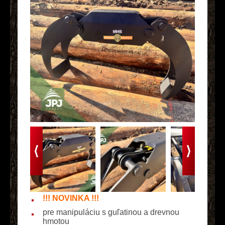
!!! NOVINKA !!!
pre manipuláciu s guľatinou a drevnou
hmotou