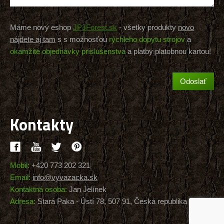
Máme nový eshop
JPJForest.sk
- všetky produkty
novo
nájdete aj tam
s s možnosťou
rýchleho dopytu strojov
a
okamžité objednávky príslušenstva
a platby platobnou kartou!
Kontakty
Mobil:
+420 773 202 321
Email:
info@vyvazacka.sk
Kontaktná osoba:
Jan Jelínek
Adresa:
Stará Paka - Ústí 78, 507 91, Česká republika