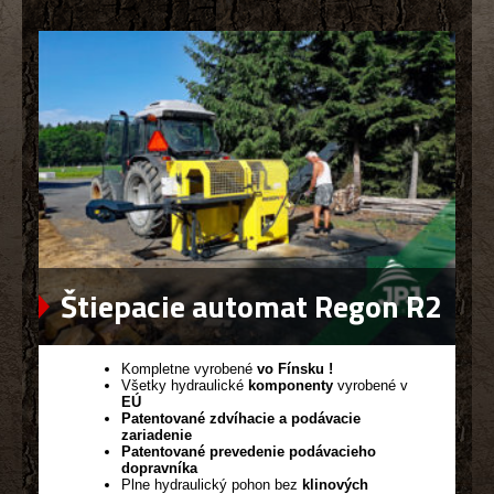
Štiepacie automat Regon R2
Kompletne vyrobené
vo Fínsku !
Všetky hydraulické
komponenty
vyrobené v
EÚ
Patentované zdvíhacie a podávacie
zariadenie
Patentované prevedenie podávacieho
dopravníka
Plne hydraulický pohon bez
klinových