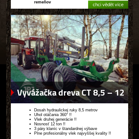
remeňov
chci vědět více
Vyvážačka dreva CT 8,5 – 12
G2
Dosah hydraulickej ruky 8,5 metrov
Uhol otáčania 360° !!
Vlek druhej generácie !!
Nosnosť 12 ton !!
3 páry klaníc v štandardnej výbave
Plne profesionálny vlek najvyššej kvality !!