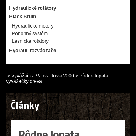
Hydraulické rotátory
Black Bruin
Hydraulické motory
Pohonný systém
Lesnícke rotátory
Hydraul. rozvádzače
>
Vyvážačka Vahva Jussi 2000
>
Pôdne lopata
vyvážačky dreva
Články
Pôdne lopata