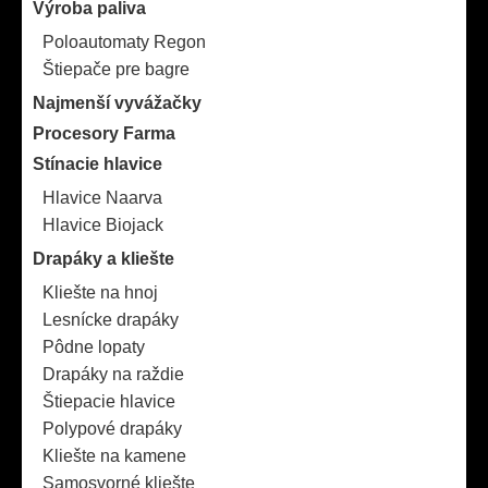
Výroba paliva
Poloautomaty Regon
Štiepače pre bagre
Najmenší vyvážačky
Procesory Farma
Stínacie hlavice
Hlavice Naarva
Hlavice Biojack
Drapáky a kliešte
Kliešte na hnoj
Lesnícke drapáky
Pôdne lopaty
Drapáky na raždie
Štiepacie hlavice
Polypové drapáky
Kliešte na kamene
Samosvorné kliešte