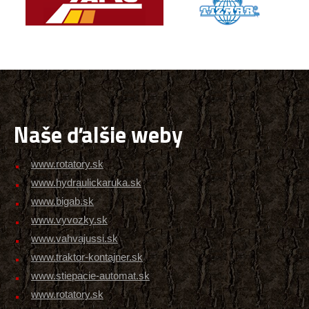
Naše ďalšie weby
www.rotatory.sk
www.hydraulickaruka.sk
www.bigab.sk
www.vyvozky.sk
www.vahvajussi.sk
www.traktor-kontajner.sk
www.stiepacie-automat.sk
www.rotatory.sk