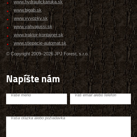
www.hydraulickaruka.sk
www.bigab.sk
www.vyvozky.sk
www.vahvajussi.sk
www.traktor-kontajner.sk
www.stiepacie-automat.sk
© Copyright 2009–2026 JPJ Forest, s.r.o.
Napíšte nám
Vaše meno
Váš email alebo telefón
Vaša otázka alebo požiadavka