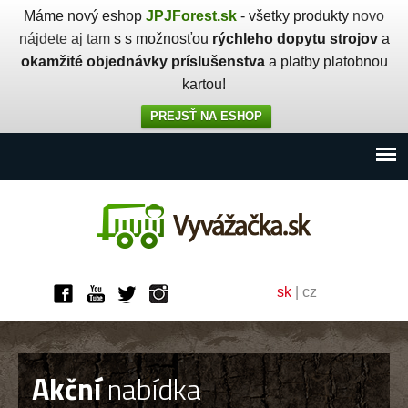
Máme nový eshop
JPJForest.sk
- všetky produkty
novo
nájdete aj tam
s s možnosťou
rýchleho dopytu strojov
a
okamžité objednávky príslušenstva
a platby platobnou
kartou!
PREJSŤ NA ESHOP
sk
|
cz
Akční
nabídka