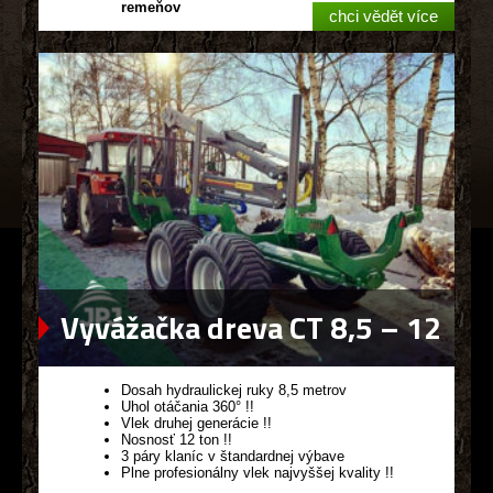
remeňov
chci vědět více
Vyvážačka dreva CT 8,5 – 12
G2
Dosah hydraulickej ruky 8,5 metrov
Uhol otáčania 360° !!
Vlek druhej generácie !!
Nosnosť 12 ton !!
3 páry klaníc v štandardnej výbave
Plne profesionálny vlek najvyššej kvality !!