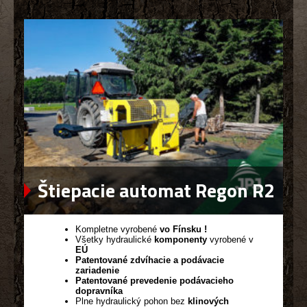
Štiepacie automat Regon R2
Kompletne vyrobené
vo Fínsku !
Všetky hydraulické
komponenty
vyrobené v
EÚ
Patentované zdvíhacie a podávacie
zariadenie
Patentované prevedenie podávacieho
dopravníka
Plne hydraulický pohon bez
klinových