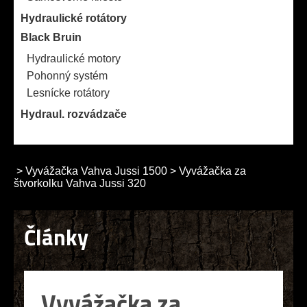
Hydraulické rotátory
Black Bruin
Hydraulické motory
Pohonný systém
Lesnícke rotátory
Hydraul. rozvádzače
>
Vyvážačka Vahva Jussi 1500
>
Vyvážačka za
štvorkolku Vahva Jussi 320
Články
Vyvážačka za