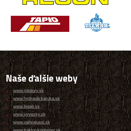
Naše ďalšie weby
www.rotatory.sk
www.hydraulickaruka.sk
www.bigab.sk
www.vyvozky.sk
www.vahvajussi.sk
www.traktor-kontajner.sk