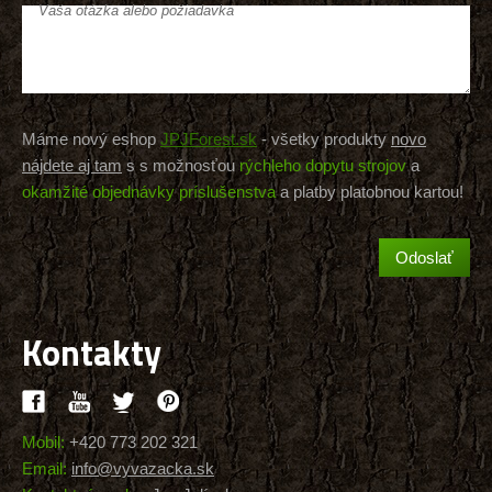
Vaša otázka alebo požiadavka
Máme nový eshop
JPJForest.sk
- všetky produkty
novo
nájdete aj tam
s s možnosťou
rýchleho dopytu strojov
a
okamžité objednávky príslušenstva
a platby platobnou kartou!
Kontakty
Mobil:
+420 773 202 321
Email:
info@vyvazacka.sk