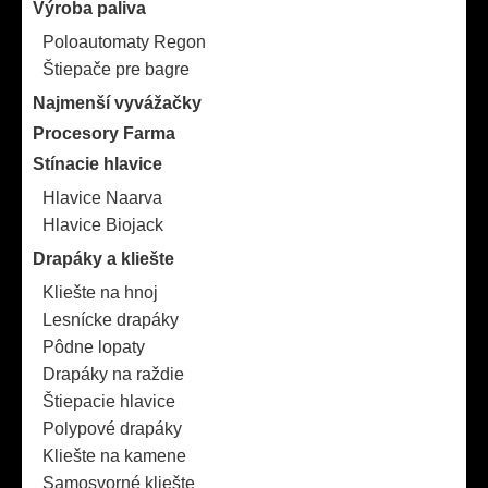
Výroba paliva
Poloautomaty Regon
Štiepače pre bagre
Najmenší vyvážačky
Procesory Farma
Stínacie hlavice
Hlavice Naarva
Hlavice Biojack
Drapáky a kliešte
Kliešte na hnoj
Lesnícke drapáky
Pôdne lopaty
Drapáky na raždie
Štiepacie hlavice
Polypové drapáky
Kliešte na kamene
Samosvorné kliešte