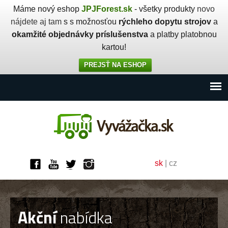
Máme nový eshop
JPJForest.sk
- všetky produkty
novo
nájdete aj tam
s s možnosťou
rýchleho dopytu strojov
a
okamžité objednávky príslušenstva
a platby platobnou
kartou!
PREJSŤ NA ESHOP
sk
|
cz
Akční
nabídka