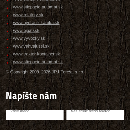
www.stiepacie-automat.sk
www.rotatory.sk
www.hydraulickaruka.sk
www.bigab.sk
www.vyvozky.sk
www.vahvajussi.sk
www.traktor-kontajner.sk
www.stiepacie-automat.sk
© Copyright 2009–2026 JPJ Forest, s.r.o.
Napíšte nám
Vaše meno
Váš email alebo telefón