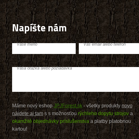
Napíšte nám
Vaše meno
Váš email alebo telefón
Vaša otázka alebo požiadavka
Máme nový eshop
JPJForest.sk
- všetky produkty
novo
nájdete aj tam
s s možnosťou
rýchleho dopytu strojov
a
okamžité objednávky príslušenstva
a platby platobnou
kartou!