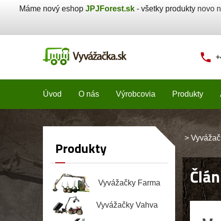
Máme nový eshop
JPJForest.sk
- všetky produkty
novo n
+
Úvod
O nás
Výrobcovia
Produkty
>
Vyvážač
Produkty
Člán
Vyvážačky Farma
Vyvážačky Vahva