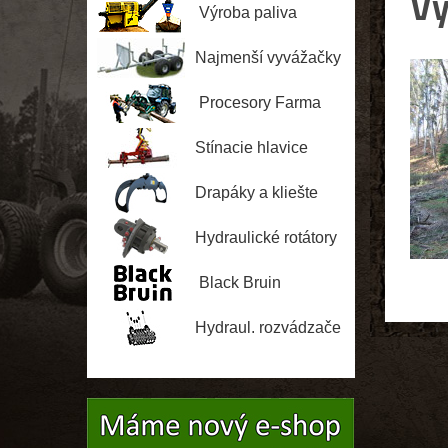
Vy
Jussi
Výroba paliva
Najmenší vyvážačky
Procesory Farma
Stínacie hlavice
Drapáky a kliešte
Hydraulické rotátory
Black Bruin
Hydraul. rozvádzače