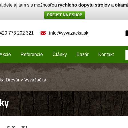
ájdete aj tam
s s možnosťou
rýchleho dopytu strojov
a
okamž
PREJSŤ NA ESHOP
420 773 202 321
info@vyvazacka.sk
Akcie
Referencie
Články
Bazár
Kontakt
ka Drevár
>
Vyvážačka
ky