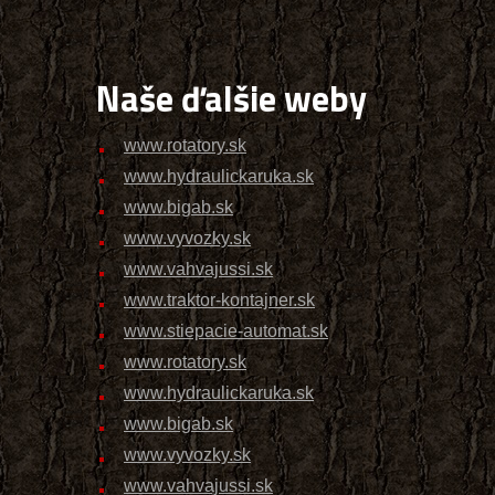
Naše ďalšie weby
www.rotatory.sk
www.hydraulickaruka.sk
www.bigab.sk
www.vyvozky.sk
www.vahvajussi.sk
www.traktor-kontajner.sk
www.stiepacie-automat.sk
www.rotatory.sk
www.hydraulickaruka.sk
www.bigab.sk
www.vyvozky.sk
www.vahvajussi.sk